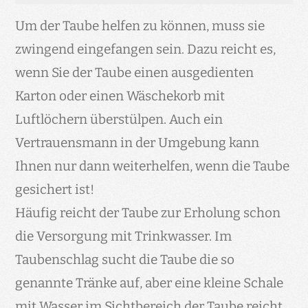
Um der Taube helfen zu können, muss sie
B) ICH SUCHE DEN NÄCHSTEN
zwingend eingefangen sein. Dazu reicht es,
VEREINSVORSITZENDEN:
wenn Sie der Taube einen ausgedienten
ZUM SUCHMODUL
Karton oder einen Wäschekorb mit
Luftlöchern überstülpen. Auch ein
Vertrauensmann in der Umgebung kann
Ihnen nur dann weiterhelfen, wenn die Taube
C) ICH MÖCHTE IN DER ZEITSCHRIFT „DIE
gesichert ist!
BRIEFTAUBE“ INSERIEREN:
Häufig reicht der Taube zur Erholung schon
LINK AUF FORUMLAR
die Versorgung mit Trinkwasser. Im
Taubenschlag sucht die Taube die so
genannte Tränke auf, aber eine kleine Schale
mit Wasser im Sichtbereich der Taube reicht