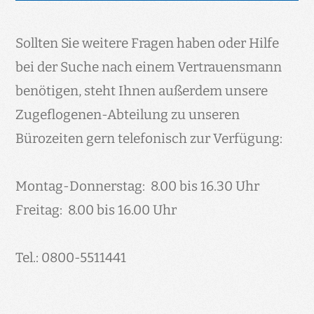
im Normalfall um eine Brieftaube auf dem
ERSTVERSORGUNG EINER VERIRRTEN TAUBE
Rückflug zu ihrem Heimatschlag und legt
Sollten Sie weitere Fragen haben oder Hilfe
eine Pause ein. Wenn Sie die Taube einfangen
bei der Suche nach einem Vertrauensmann
konnten, klicken Sie bitte auf den Button
benötigen, steht Ihnen außerdem unsere
„Zum Suchmodul“. Falls Sie die Taube nicht
Zugeflogenen-Abteilung zu unseren
einfangen konnten, bitten wir Sie, der Taube
Bürozeiten gern telefonisch zur Verfügung:
einige Körner (Vogelfutter, ungekochter Reis,
Haferflocken, o.ä.) und ein Schälchen mit
Montag-Donnerstag: 8.00 bis 16.30 Uhr
Wasser anzubieten. Oft setzen die Tiere ihre
Freitag: 8.00 bis 16.00 Uhr
Reise nach einer kurzen Pause unbeschadet
fort.
Tel.: 0800-5511441
ZUM SUCHMODUL
Häufig