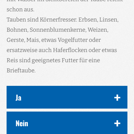
schon aus.
Tauben sind Körnerfresser. Erbsen, Linsen,
Bohnen, Sonnenblumenkerne, Weizen,
Gerste, Mais, etwas Vogelfutter oder
ersatzweise auch Haferflocken oder etwas
Reis sind geeignetes Futter für eine
Brieftaube.
Ja
Sie haben eine beringte Taube gefunden. Ist
Nein
die Taube mehrfach beringt, handelt es sich