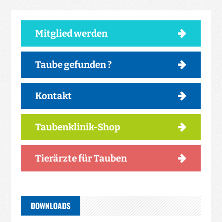
Mitglied werden
reicht der Taube zur Erholung schon die
Versorgung mit Trinkwasser. Im
Taube gefunden ?
Taubenschlag sucht die Taube die so
Kontakt
genannte Tränke auf, aber eine kleine Schale
mit Wasser im Sichtbereich der Taube reicht
Taubenklinik-Shop
schon aus.
Tauben sind Körnerfresser. Erbsen, Linsen,
Tierärzte für Tauben
Bohnen, Sonnenblumenkerne, Weizen,
Gerste, Mais, etwas Vogelfutter oder
ersatzweise auch Haferflocken oder etwas
DOWNLOADS
Reis sind geeignetes Futter für eine