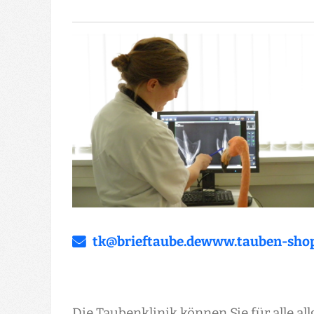
tk@­brieftaube.de
www.tauben-shop
Die Taubenklinik können Sie für alle 