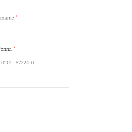
*
hname
*
fonnr.