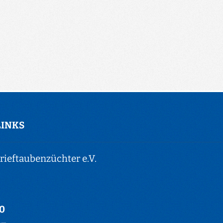
LINKS
ieftaubenzüchter e.V.
-0