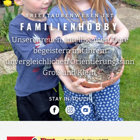
BRIEFTAUBENWESEN IST
FAMILIENHOBBY
Unsere treuen, intelligenten Tiere
begeistern mit ihrem
unvergleichlichen Orientierungssinn
Groß und Klein.
STAY IN TOUCH