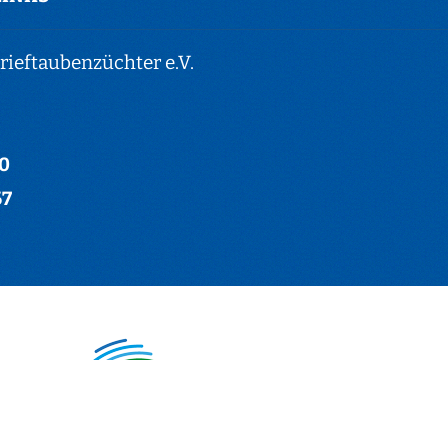
ieftaubenzüchter e.V.
-0
67
hter