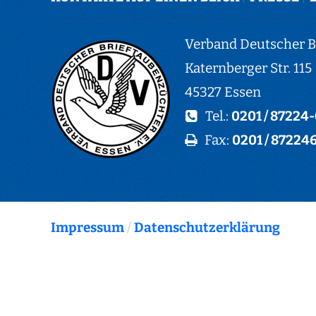
Verband Deutscher Br
Katernberger Str. 115
45327 Essen
Tel.:
0201 / 87224
Fax:
0201 / 87224
Impressum
/
Datenschutzerklärung
© Copyright Verband Deutscher Brieftaubenzüc
e.V.
Designed by
www.garhammer-brieftauben.de