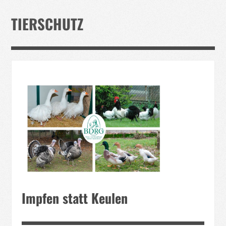
Verband
TIERSCHUTZ
Events
Taubenklinik
Kohaus Förderv.
Tierschutz
Medien
Jugendliche
Impfen statt Keulen