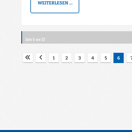
WEITERLESEN …
Seite 6 von 52
1
2
3
4
5
6