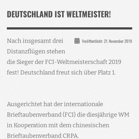
Verband
DEUTSCHLAND IST WELTMEISTER!
Events
Taubenklinik
Nach insgesamt drei
Veröffentlicht: 21. November 2019
Kohaus Förderv.
Distanzflügen stehen
Tierschutz
die Sieger der FCI-Weltmeisterschaft 2019
Medien
fest! Deutschland freut sich über Platz 1.
Jugendliche
Ausgerichtet hat der internationale
Brieftaubenverband (FCI) die diesjährige WM
in Kooperation mit dem chinesischen
Brieftaubenverband CRPA.