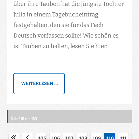
über ihre Tauben hat die jüngste Tochter
Julia in einem Tagebucheintrag
festgehalten, den sie für das Fach
Deutsch verfassen sollte! Wie schön es
ist Tauben zu halten, lesen Sie hier:
WEITERLESEN …
Seite 110 von 150
105
106
107
108
109
110
111
11