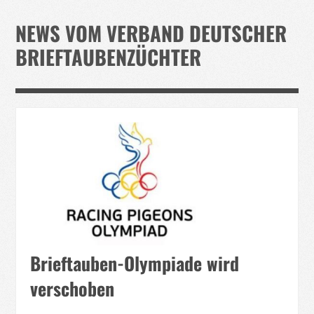
Verband
NEWS VOM VERBAND DEUTSCHER
Events
BRIEFTAUBENZÜCHTER
Taubenklinik
Kohaus Förderv.
Tierschutz
Medien
Jugendliche
Brieftauben-Olympiade wird
verschoben