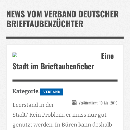
Verband
NEWS VOM VERBAND DEUTSCHER
Events
BRIEFTAUBENZÜCHTER
Taubenklinik
Kohaus Förderv.
Tierschutz
Eine
Medien
Stadt im Brieftaubenfieber
Jugendliche
Kategorie:
VERBAND
Veröffentlicht: 10. Mai 2019
Leerstand in der
Stadt? Kein Problem, er muss nur gut
genutzt werden. In Büren kann deshalb