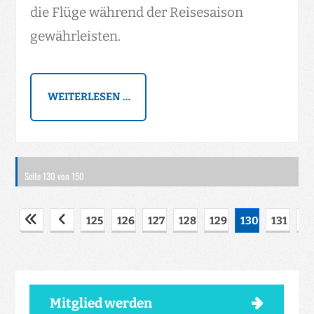
die Flüge während der Reisesaison
gewährleisten.
WEITERLESEN …
Seite 130 von 150
125
126
127
128
129
130
131
1
Mitglied werden