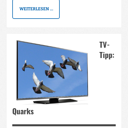
WEITERLESEN …
TV-
Tipp:
Quarks