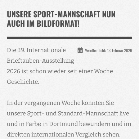
Verband
UNSERE SPORT-MANNSCHAFT NUN
Events
AUCH IM BILDFORMAT!
Taubenklinik
Kohaus Förderv.
Die 39. Internationale
Veröffentlicht: 13. Februar 2026
Tierschutz
Brieftauben-Ausstellung
Medien
2026 ist schon wieder seit einer Woche
Jugendliche
Geschichte.
In der vergangenen Woche konnten Sie
unsere Sport- und Standard-Mannschaft live
und in Farbe in Dortmund bewundern und im
direkten internationalen Vergleich sehen.