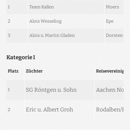
1
Team Kallen
Moers
2
Alois Wesseling
Epe
3
Alois u. Martin Gladen
Dorsten-S
Kategorie I
Platz
Züchter
Reisevereinigu
SG Röntgen u. Sohn
Aachen Nordk
1
Eric u. Albert Groh
Rodalben/Pi
2