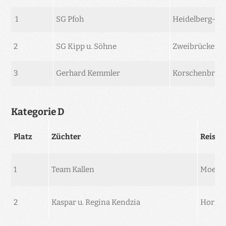
1
SG Pfoh
Heidelberg-Ne
2
SG Kipp u. Söhne
Zweibrücken u
3
Gerhard Kemmler
Korschenbroi
Kategorie D
Platz
Züchter
Reisev
1
Team Kallen
Moers
2
Kaspar u. Regina Kendzia
Horre