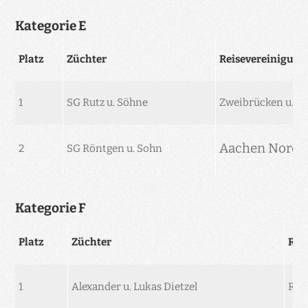
Kategorie E
Platz
Züchter
Reisevereinigung
1
SG Rutz u. Söhne
Zweibrücken u. U
Aachen Nordkr
2
SG Röntgen u. Sohn
Kategorie F
Platz
Züchter
Rei
1
Alexander u. Lukas Dietzel
Rhö