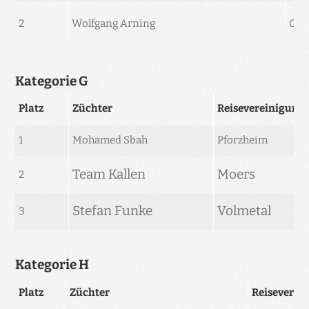
2
Wolfgang Arning
Och
Kategorie G
Platz
Züchter
Reisevereinigung
1
Mohamed Sbah
Pforzheim
Team Kallen
Moers
2
Stefan Funke
Volmetal
3
Kategorie H
Platz
Züchter
Reiseverei