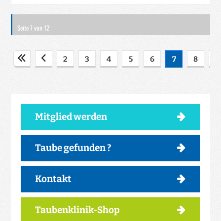
Seite 7 von 12
2
3
4
5
6
7
8
9
Mitglied werden
Taube gefunden ?
Kontakt
Taubenklinik-Shop