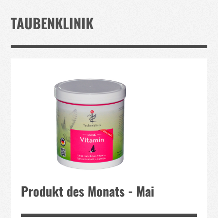
Verband
TAUBENKLINIK
Events
Taubenklinik
Kohaus Förderv.
Tierschutz
Medien
Jugendliche
Produkt des Monats - Mai