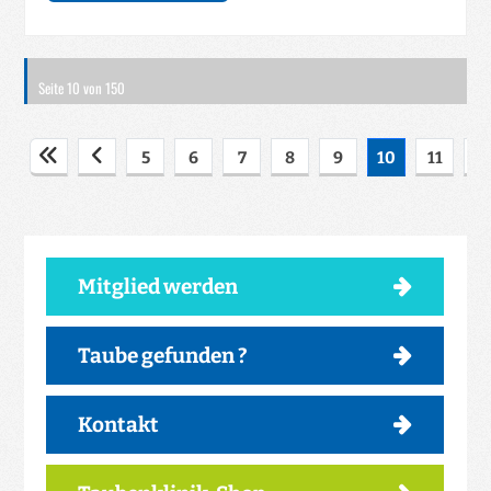
Seite 10 von 150
5
6
7
8
9
10
11
1
Mitglied werden
Taube gefunden ?
Kontakt