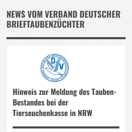
Verband
NEWS VOM VERBAND DEUTSCHER
Events
BRIEFTAUBENZÜCHTER
Taubenklinik
Kohaus Förderv.
Tierschutz
Medien
Jugendliche
Hinweis zur Meldung des Tauben-
Bestandes bei der
Tierseuchenkasse in NRW