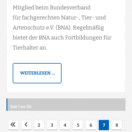
Mitglied beim Bundesverband
für fachgerechten Natur-, Tier- und
Artenschutz e.V. (BNA). Regelmäßig
bietet der BNA auch Fortbildungen für
Tierhalter an.
WEITERLESEN …
Seite 7 von 150
2
3
4
5
6
7
8
9