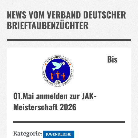
Verband
NEWS VOM VERBAND DEUTSCHER
Events
BRIEFTAUBENZÜCHTER
Taubenklinik
Kohaus Förderv.
Tierschutz
Bis
Medien
Jugendliche
01.Mai anmelden zur JAK-
Meisterschaft 2026
Kategorie:
JUGENDLICHE