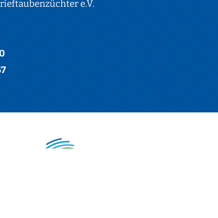
ieftaubenzüchter e.V.
-0
67
hter