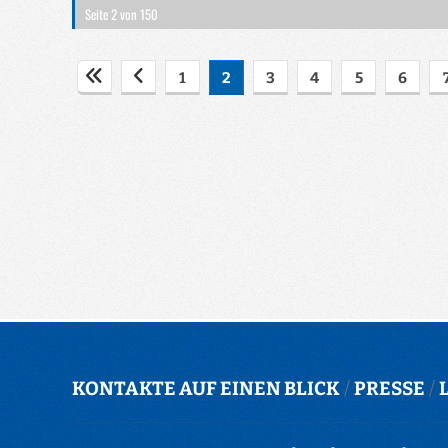
Seite 2 von 150
1
2
3
4
5
6
KONTAKTE AUF EINEN BLICK
/
PRESSE
/