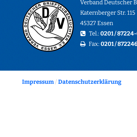
Verband Deutscher Br
Katernberger Str. 115
45327 Essen
Tel.:
0201 / 87224
Fax:
0201 / 87224
Impressum
/
Datenschutzerklärung
© Copyright Verband Deutscher Brieftaubenzüc
e.V.
Designed by
www.garhammer-brieftauben.de
Alle Rechte vorbehalten