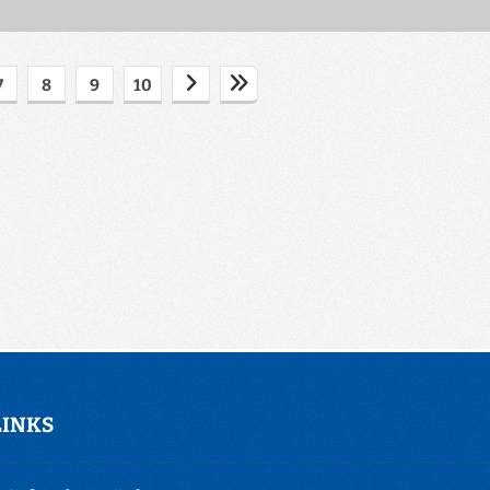
7
8
9
10
LINKS