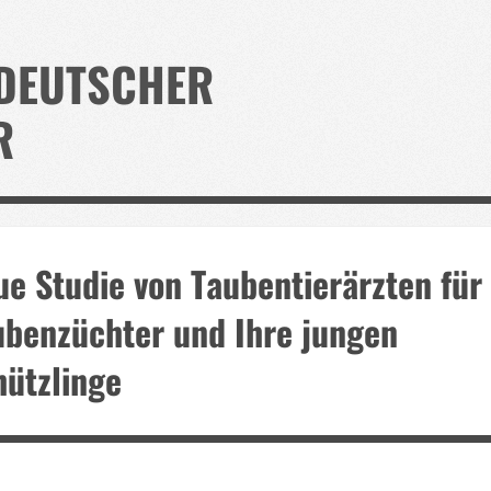
DEUTSCHER
R
e Studie von Taubentierärzten für
ubenzüchter und Ihre jungen
hützlinge