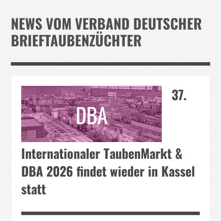
Verband
NEWS VOM VERBAND DEUTSCHER
Events
BRIEFTAUBENZÜCHTER
Taubenklinik
Kohaus Förderv.
Tierschutz
37.
Medien
Jugendliche
Internationaler TaubenMarkt &
DBA 2026 findet wieder in Kassel
statt